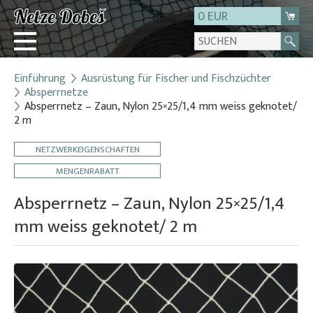
0 EUR
Einführung
Ausrüstung für Fischer und Fischzüchter
Login
Absperrnetze
Absperrnetz – Zaun, Nylon 25×25/1,4 mm weiss geknotet/
Registrierung
2 m
Über uns
NETZWERKEIGENSCHAFTEN
Kontakt
MENGENRABATT
Absperrnetz – Zaun, Nylon 25×25/1,4
mm weiss geknotet/ 2 m