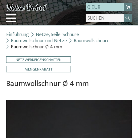
0 EUR
Einführung
Netze, Seile, Schnüre
Login
Baumwollschnur und Netze
Baumwollschnüre
Baumwollschnur Ø 4 mm
Registrierung
Über uns
NETZWERKEIGENSCHAFTEN
Kontakt
MENGENRABATT
Baumwollschnur Ø 4 mm