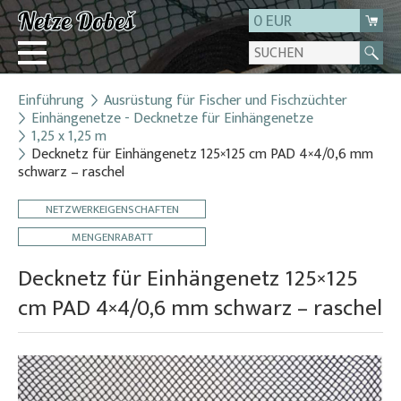
0 EUR
Einführung
Ausrüstung für Fischer und Fischzüchter
Login
Einhängenetze - Decknetze für Einhängenetze
1,25 x 1,25 m
Registrierung
Decknetz für Einhängenetz 125×125 cm PAD 4×4/0,6 mm
Über uns
schwarz – raschel
Kontakt
NETZWERKEIGENSCHAFTEN
MENGENRABATT
Decknetz für Einhängenetz 125×125
cm PAD 4×4/0,6 mm schwarz – raschel