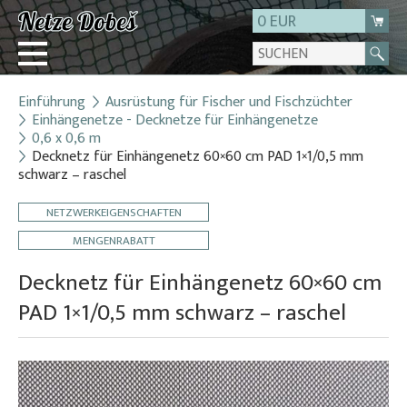
0 EUR
Einführung
Ausrüstung für Fischer und Fischzüchter
Login
Einhängenetze - Decknetze für Einhängenetze
0,6 x 0,6 m
Registrierung
Decknetz für Einhängenetz 60×60 cm PAD 1×1/0,5 mm
Über uns
schwarz – raschel
Kontakt
NETZWERKEIGENSCHAFTEN
MENGENRABATT
Decknetz für Einhängenetz 60×60 cm
PAD 1×1/0,5 mm schwarz – raschel