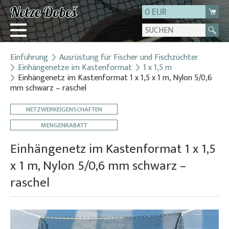
0 EUR
Einführung
Ausrüstung für Fischer und Fischzüchter
Login
Einhängenetze im Kastenformat
1 x 1,5 m
Einhängenetz im Kastenformat 1 x 1,5 x 1 m, Nylon 5/0,6
Registrierung
mm schwarz – raschel
Über uns
NETZWERKEIGENSCHAFTEN
Kontakt
MENGENRABATT
Einhängenetz im Kastenformat 1 x 1,5
x 1 m, Nylon 5/0,6 mm schwarz –
raschel