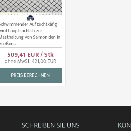
Schwimmender Aufzuchtkäfig
wird hauptsächlich zur
Masthaltung von Salmoniden in
Größen...
509,41 EUR / Stk
ohne MwSt. 421,00 EUR
PREIS BERECHNEN
SCHREIBEN SIE UNS
KON