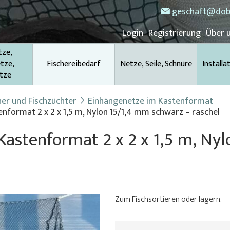
geschaft@dob
Login
Registrierung
Über 
tze,
tze,
Fischereibedarf
Netze, Seile, Schnüre
Installa
tze
her und Fischzüchter
Einhängenetze im Kastenformat
nformat 2 x 2 x 1,5 m, Nylon 15/1,4 mm schwarz – raschel
Kastenformat 2 x 2 x 1,5 m, Ny
Zum Fischsortieren oder lagern.