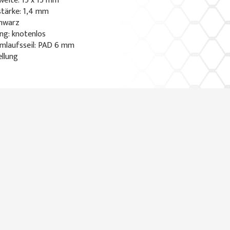
eite: 15 x 15 mm
stärke: 1,4 mm
chwarz
ng: knotenlos
mlaufsseil: PAD 6 mm
ellung