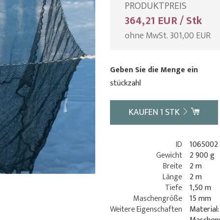
PRODUKTPREIS
364,21 EUR / Stk
ohne MwSt. 301,00 EUR
Geben Sie die Menge ein
stückzahl
KAUFEN
1
STK
ID
1065002
Gewicht
2 900 g
Breite
2 m
Länge
2 m
Tiefe
1,50 m
Maschengröße
15 mm
Weitere Eigenschaften
Material: