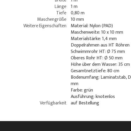
Breite
1 m
Länge
1 m
Tiefe
0,80 m
Maschengröße
10 mm
Weitere Eigenschaften
Material: Nylon (PAD)
Maschenweite: 10 x 10 mm
Materialstärke: 1,4 mm
Doppelrahmen aus HT Röhren
Schwimmrohr HT: Ø 75 mm
Oberes Rohr HT: Ø 50 mm
Höhe über dem Wasser: 35 cm
Gesamtnetztiefe: 80 cm
Bodenumfang: Laminatstab, D
mm
Farbe: grün
Ausführung: knotenlos
Verfügbarkeit
auf Bestellung