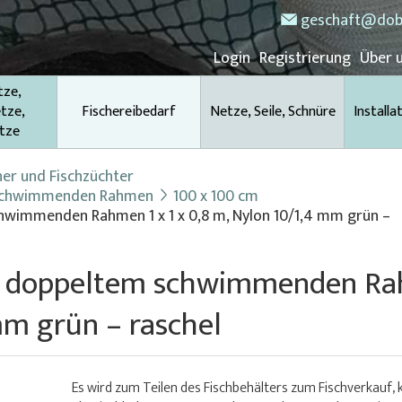
geschaft@dob
Login
Registrierung
Über 
tze,
tze,
Fischereibedarf
Netze, Seile, Schnüre
Installa
tze
her und Fischzüchter
 schwimmenden Rahmen
100 x 100 cm
hwimmenden Rahmen 1 x 1 x 0,8 m, Nylon 10/1,4 mm grün –
 doppeltem schwimmenden Rahm
mm grün – raschel
Es wird zum Teilen des Fischbehälters zum Fischverkauf, 