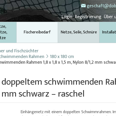
geschaft@dob
Login
Registrierung
Über 
tze,
tze,
Fischereibedarf
Netze, Seile, Schnüre
Installa
tze
her und Fischzüchter
 schwimmenden Rahmen
180 x 180 cm
wimmenden Rahmen 1,8 x 1,8 x 1,5 m, Nylon 8/1,2 mm schwa
 doppeltem schwimmenden Rahm
2 mm schwarz – raschel
Einhängenetz mit einem doppelten Schwimmrahmen. I