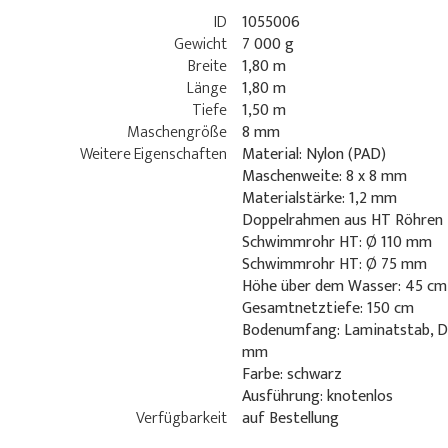
ID
1055006
Gewicht
7 000 g
Breite
1,80 m
Länge
1,80 m
Tiefe
1,50 m
Maschengröße
8 mm
Weitere Eigenschaften
Material: Nylon (PAD)
Maschenweite: 8 x 8 mm
Materialstärke: 1,2 mm
Doppelrahmen aus HT Röhren
Schwimmrohr HT: Ø 110 mm
Schwimmrohr HT: Ø 75 mm
Höhe über dem Wasser: 45 cm
Gesamtnetztiefe: 150 cm
Bodenumfang: Laminatstab, D
mm
Farbe: schwarz
Ausführung: knotenlos
Verfügbarkeit
auf Bestellung