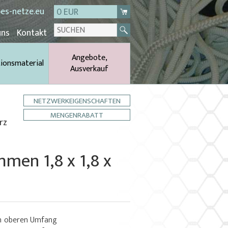
es-netze.eu
0 EUR
uns
Kontakt
Angebote,
tionsmaterial
Ausverkauf
NETZWERKEIGENSCHAFTEN
MENGENRABATT
rz
en 1,8 x 1,8 x
m oberen Umfang