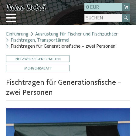
0 EUR
Einführung
Ausrüstung für Fischer und Fischzüchter
Login
Fischtragen, Transportärmel
Fischtragen für Generationsfische – zwei Personen
Registrierung
Über uns
NETZWERKEIGENSCHAFTEN
Kontakt
MENGENRABATT
Fischtragen für Generationsfische –
zwei Personen