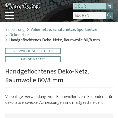
0 EUR
Einführung
Voliernetze, Schutznetze, Sportnetze
Login
Dekonetze
Handgeflochtenes Deko-Netz, Baumwolle 80/8 mm
Registrierung
Über uns
NETZWERKEIGENSCHAFTEN
Kontakt
MENGENRABATT
Handgeflochtenes Deko-Netz,
Baumwolle 80/8 mm
Vielseitige Verwendung von Baumwollnetzen. Besonders für
dekorative Zwecke. Abmessungen sind maßgeschneidert.