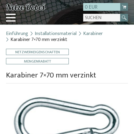
0 EUR
Einführung
Installationsmaterial
Karabiner
Login
Karabiner 7×70 mm verzinkt
Registrierung
NETZWERKEIGENSCHAFTEN
Über uns
MENGENRABATT
Kontakt
Karabiner 7×70 mm verzinkt