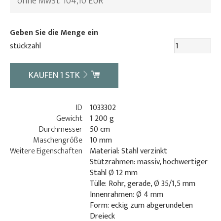
ohne MwSt. 104,10 EUR
Geben Sie die Menge ein
stückzahl
KAUFEN
1
STK
ID
1033302
Gewicht
1 200 g
Durchmesser
50 cm
Maschengröße
10 mm
Weitere Eigenschaften
Material: Stahl verzinkt
Stützrahmen: massiv, hochwertiger
Stahl Ø 12 mm
Tülle: Rohr, gerade, Ø 35/1,5 mm
Innenrahmen: Ø 4 mm
Form: eckig zum abgerundeten
Dreieck