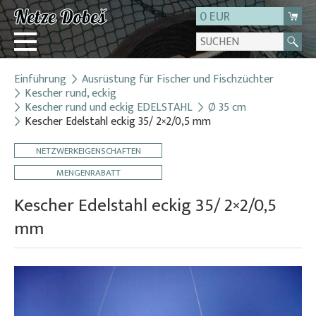
0 EUR
Einführung
Ausrüstung für Fischer und Fischzüchter
Login
Kescher rund, eckig
Kescher rund und eckig EDELSTAHL
Ø 35 cm
Registrierung
Kescher Edelstahl eckig 35/ 2×2/0,5 mm
Über uns
NETZWERKEIGENSCHAFTEN
Kontakt
MENGENRABATT
Kescher Edelstahl eckig 35/ 2×2/0,5
mm