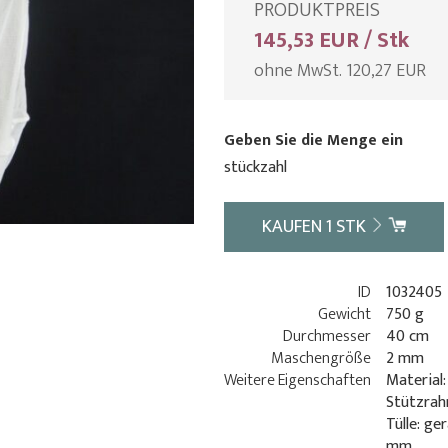
PRODUKTPREIS
145,53 EUR / Stk
ohne MwSt. 120,27 EUR
Geben Sie die Menge ein
stückzahl
KAUFEN
1
STK
ID
1032405
Gewicht
750 g
Durchmesser
40 cm
Maschengröße
2 mm
Weitere Eigenschaften
Material:
Stützrah
Tülle: ge
mm