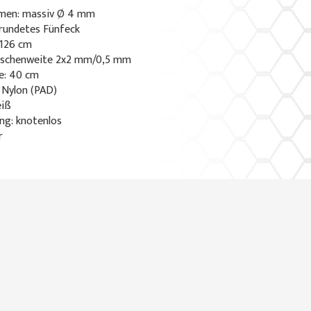
men: massiv Ø 4 mm
rundetes Fünfeck
126 cm
aschenweite 2x2 mm/0,5 mm
e: 40 cm
 Nylon (PAD)
eiß
ng: knotenlos
r