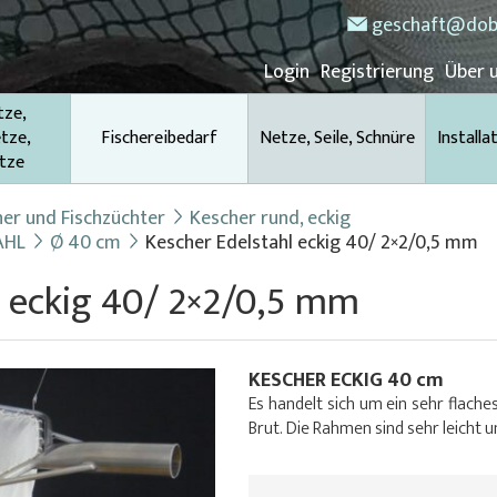
geschaft@dob
Login
Registrierung
Über 
tze,
tze,
Fischereibedarf
Netze, Seile, Schnüre
Installa
tze
her und Fischzüchter
Kescher rund, eckig
AHL
Ø 40 cm
Kescher Edelstahl eckig 40/ 2×2/0,5 mm
l eckig 40/ 2×2/0,5 mm
KESCHER ECKIG 40 cm
Es handelt sich um ein sehr flach
Brut. Die Rahmen sind sehr leicht 