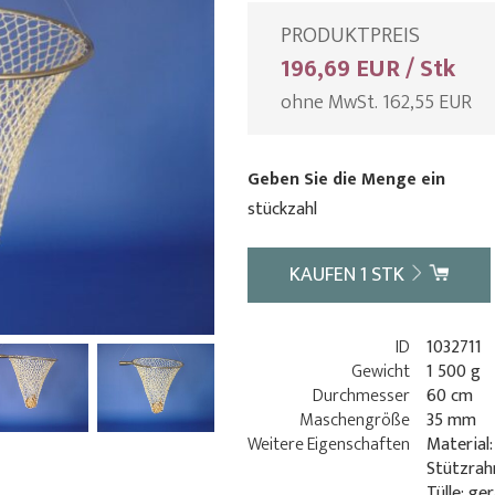
PRODUKTPREIS
196,69 EUR / Stk
ohne MwSt. 162,55 EUR
Geben Sie die Menge ein
stückzahl
KAUFEN
1
STK
ID
1032711
Gewicht
1 500 g
Durchmesser
60 cm
Maschengröße
35 mm
Weitere Eigenschaften
Material:
Stützrah
Tülle: ge