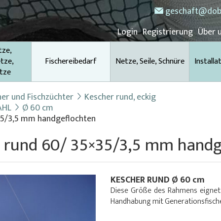
geschaft@dob
Login
Registrierung
Über 
tze,
tze,
Fischereibedarf
Netze, Seile, Schnüre
Installa
tze
her und Fischzüchter
Kescher rund, eckig
AHL
Ø 60 cm
×35/3,5 mm handgeflochten
l rund 60/ 35×35/3,5 mm handg
KESCHER RUND Ø 60 cm
Diese Größe des Rahmens eignet s
Handhabung mit Generationsfisch