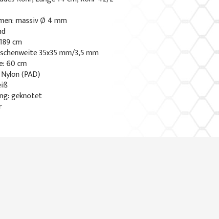
men: massiv Ø 4 mm
nd
189 cm
aschenweite 35x35 mm/3,5 mm
e: 60 cm
 Nylon (PAD)
eiß
ng: geknotet
r