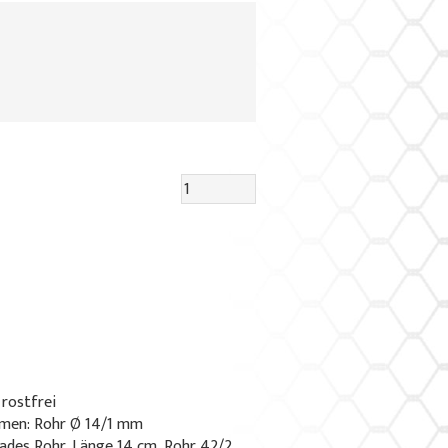
 rostfrei
men: Rohr Ø 14/1 mm
rades Rohr, Länge 14 cm, Rohr 42/2