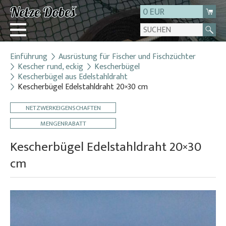
0 EUR
Einführung
Ausrüstung für Fischer und Fischzüchter
Login
Kescher rund, eckig
Kescherbügel
Kescherbügel aus Edelstahldraht
Registrierung
Kescherbügel Edelstahldraht 20×30 cm
Über uns
NETZWERKEIGENSCHAFTEN
Kontakt
MENGENRABATT
Kescherbügel Edelstahldraht 20×30
cm