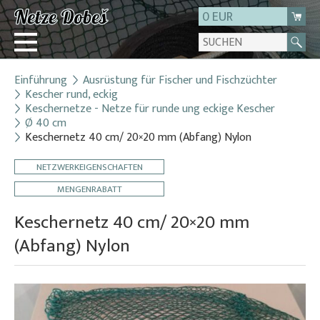
0 EUR
Einführung
Ausrüstung für Fischer und Fischzüchter
Login
Kescher rund, eckig
Keschernetze - Netze für runde ung eckige Kescher
Registrierung
Ø 40 cm
Über uns
Keschernetz 40 cm/ 20×20 mm (Abfang) Nylon
Kontakt
NETZWERKEIGENSCHAFTEN
MENGENRABATT
Keschernetz 40 cm/ 20×20 mm
(Abfang) Nylon