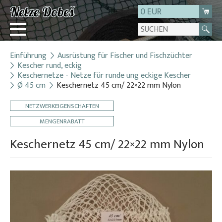
0 EUR
Einführung
Ausrüstung für Fischer und Fischzüchter
Login
Kescher rund, eckig
Keschernetze - Netze für runde ung eckige Kescher
Registrierung
Ø 45 cm
Keschernetz 45 cm/ 22×22 mm Nylon
Über uns
NETZWERKEIGENSCHAFTEN
Kontakt
MENGENRABATT
Keschernetz 45 cm/ 22×22 mm Nylon