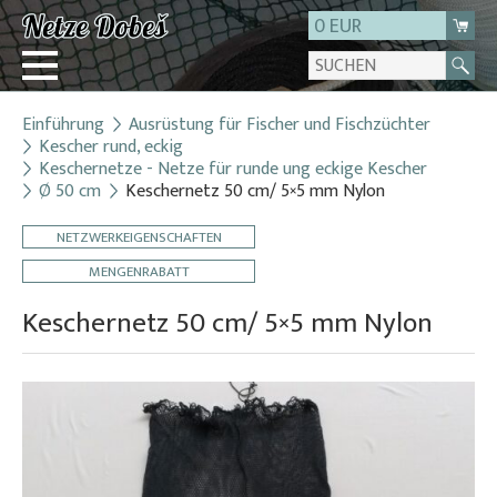
0 EUR
Einführung
Ausrüstung für Fischer und Fischzüchter
Login
Kescher rund, eckig
Keschernetze - Netze für runde ung eckige Kescher
Registrierung
Ø 50 cm
Keschernetz 50 cm/ 5×5 mm Nylon
Über uns
NETZWERKEIGENSCHAFTEN
Kontakt
MENGENRABATT
Keschernetz 50 cm/ 5×5 mm Nylon