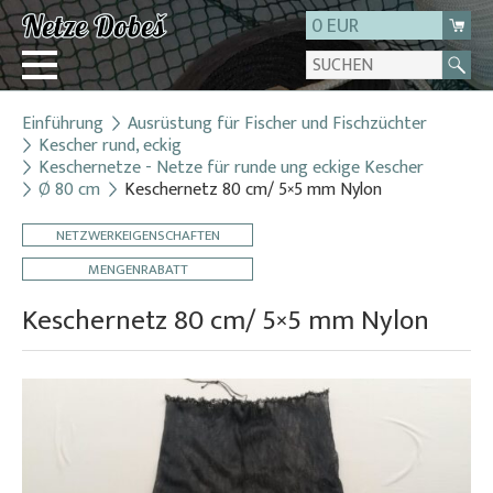
0 EUR
Einführung
Ausrüstung für Fischer und Fischzüchter
Login
Kescher rund, eckig
Keschernetze - Netze für runde ung eckige Kescher
Registrierung
Ø 80 cm
Keschernetz 80 cm/ 5×5 mm Nylon
Über uns
NETZWERKEIGENSCHAFTEN
Kontakt
MENGENRABATT
Keschernetz 80 cm/ 5×5 mm Nylon