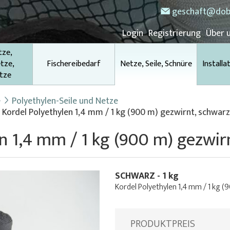
geschaft@dob
Login
Registrierung
Über 
tze,
tze,
Fischereibedarf
Netze, Seile, Schnüre
Installa
tze
e
Polyethylen-Seile und Netze
Kordel Polyethylen 1,4 mm / 1 kg (900 m) gezwirnt, schwarz
n 1,4 mm / 1 kg (900 m) gezwir
SCHWARZ - 1 kg
Kordel Polyethylen 1,4 mm / 1 kg 
PRODUKTPREIS