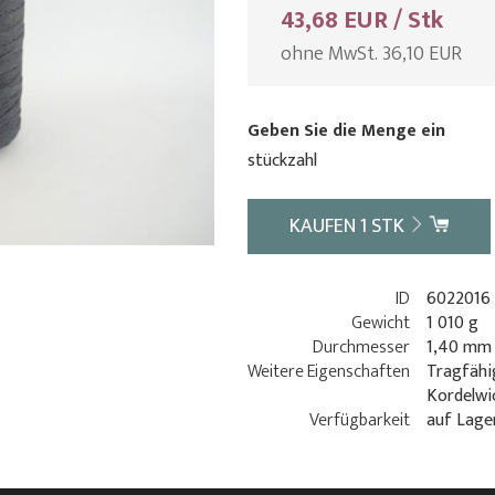
43,68 EUR / Stk
ohne MwSt. 36,10 EUR
Geben Sie die Menge ein
stückzahl
KAUFEN
1
STK
ID
6022016
Gewicht
1 010 g
Durchmesser
1,40 mm
Weitere Eigenschaften
Tragfähig
Kordelwi
Verfügbarkeit
auf Lage