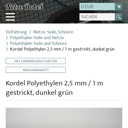
0 EUR
Einführung
Netze, Seile, Schnüre
Login
Polyethylen-Seile und Netze
Polyethylen-Seile und Schnüre
Registrierung
Kordel Polyethylen 2,5 mm / 1 m gestrickt, dunkel grün
Über uns
NETZWERKEIGENSCHAFTEN
Kontakt
MENGENRABATT
Kordel Polyethylen 2,5 mm / 1 m
gestrickt, dunkel grün