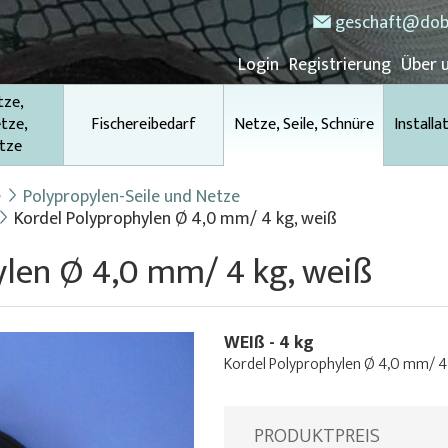
geschaft@dob
Login
Registrierung
Über 
tze,
tze,
Fischereibedarf
Netze, Seile, Schnüre
Installa
tze
e
Polypropylen-Seile und Netze
Kordel Polyprophylen Ø 4,0 mm/ 4 kg, weiß
ylen Ø 4,0 mm/ 4 kg, weiß
WEIß - 4 kg
Kordel Polyprophylen Ø 4,0 mm/ 4
PRODUKTPREIS