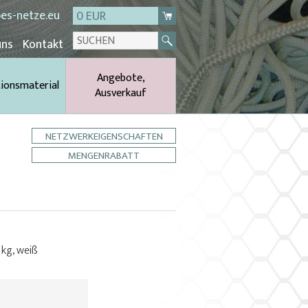
es-netze.eu
0 EUR
uns
Kontakt
Angebote,
tionsmaterial
Ausverkauf
NETZWERKEIGENSCHAFTEN
MENGENRABATT
 kg, weiß