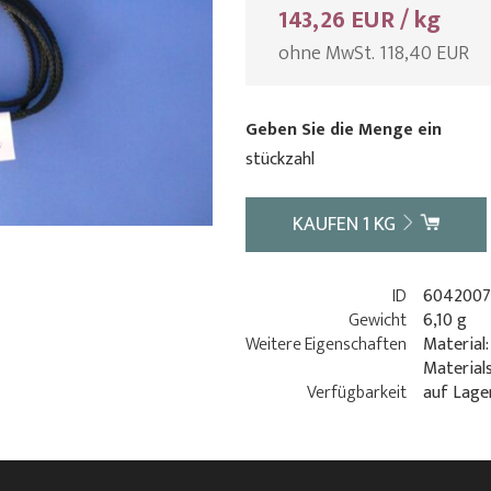
143,26 EUR / kg
ohne MwSt. 118,40 EUR
Geben Sie die Menge ein
stückzahl
KAUFEN
1
KG
ID
6042007
Gewicht
6,10 g
Weitere Eigenschaften
Material:
Material
Verfügbarkeit
auf Lage