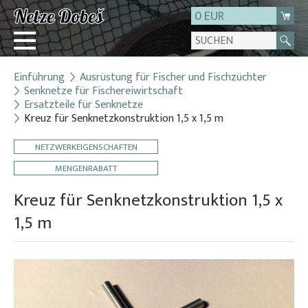
0 EUR
Einführung
Ausrüstung für Fischer und Fischzüchter
Login
Senknetze für Fischereiwirtschaft
Ersatzteile für Senknetze
Registrierung
Kreuz für Senknetzkonstruktion 1,5 x 1,5 m
Über uns
NETZWERKEIGENSCHAFTEN
Kontakt
MENGENRABATT
Kreuz für Senknetzkonstruktion 1,5 x
1,5 m