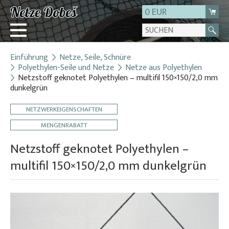
0 EUR
Einführung
Netze, Seile, Schnüre
Login
Polyethylen-Seile und Netze
Netze aus Polyethylen
Netzstoff geknotet Polyethylen – multifil 150×150/2,0 mm
Registrierung
dunkelgrün
Über uns
NETZWERKEIGENSCHAFTEN
Kontakt
MENGENRABATT
Netzstoff geknotet Polyethylen –
multifil 150×150/2,0 mm dunkelgrün