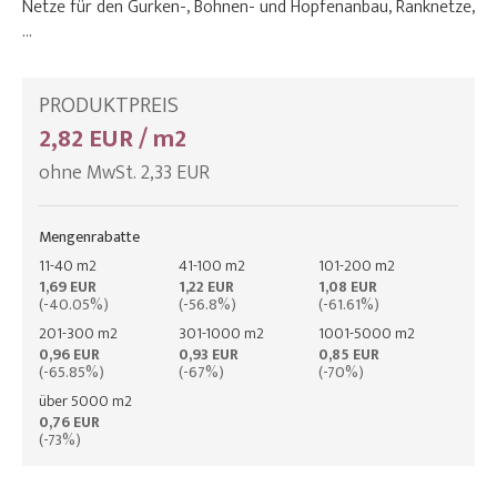
Netze für den Gurken-, Bohnen- und Hopfenanbau, Ranknetze,
…
PRODUKTPREIS
2,82 EUR / m2
ohne MwSt. 2,33 EUR
Mengenrabatte
11-40 m2
41-100 m2
101-200 m2
1,69 EUR
1,22 EUR
1,08 EUR
(-40.05%)
(-56.8%)
(-61.61%)
201-300 m2
301-1000 m2
1001-5000 m2
0,96 EUR
0,93 EUR
0,85 EUR
(-65.85%)
(-67%)
(-70%)
über 5000 m2
0,76 EUR
(-73%)