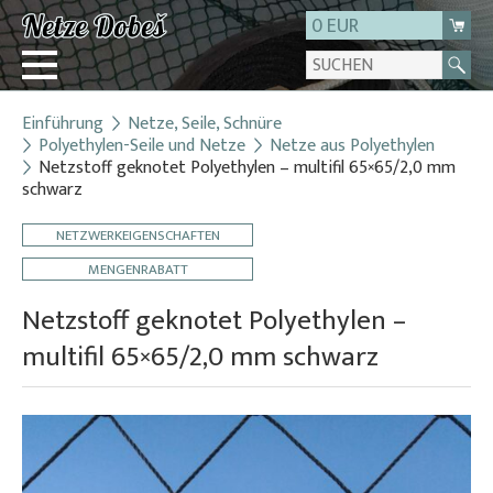
0 EUR
Einführung
Netze, Seile, Schnüre
Login
Polyethylen-Seile und Netze
Netze aus Polyethylen
Netzstoff geknotet Polyethylen – multifil 65×65/2,0 mm
Registrierung
schwarz
Über uns
NETZWERKEIGENSCHAFTEN
Kontakt
MENGENRABATT
Netzstoff geknotet Polyethylen –
multifil 65×65/2,0 mm schwarz