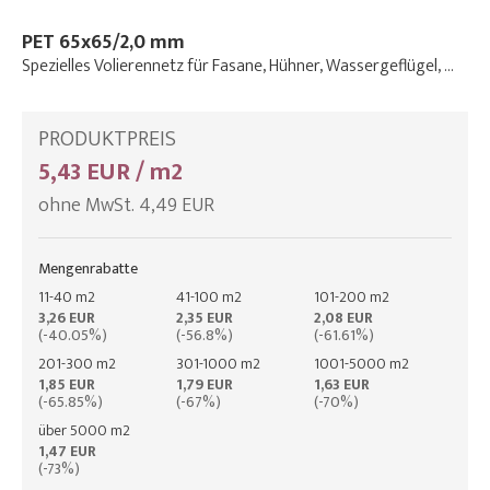
PET 65x65/2,0 mm
Spezielles Volierennetz für Fasane, Hühner, Wassergeflügel, …
PRODUKTPREIS
5,43 EUR / m2
ohne MwSt. 4,49 EUR
Mengenrabatte
11-40 m2
41-100 m2
101-200 m2
3,26 EUR
2,35 EUR
2,08 EUR
(-40.05%)
(-56.8%)
(-61.61%)
201-300 m2
301-1000 m2
1001-5000 m2
1,85 EUR
1,79 EUR
1,63 EUR
(-65.85%)
(-67%)
(-70%)
über 5000 m2
1,47 EUR
(-73%)