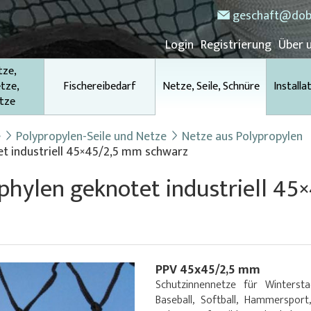
geschaft@dob
Login
Registrierung
Über 
tze,
tze,
Fischereibedarf
Netze, Seile, Schnüre
Installa
tze
e
Polypropylen-Seile und Netze
Netze aus Polypropylen
et industriell 45×45/2,5 mm schwarz
ophylen geknotet industriell 4
PPV 45x45/2,5 mm
Schutzinnennetze für Wintersta
Baseball, Softball, Hammersport