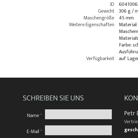
ID
6041006
Gewicht
306 g / 
Maschengröße
45 mm
Weitere Eigenschaften
Material:
Maschenw
Material
Farbe: s
Ausführu
Verfügbarkeit
auf Lage
SCHREIBEN SIE UNS
KON
Petr 
Name
*
Vertri
gesch
E-Mail
*