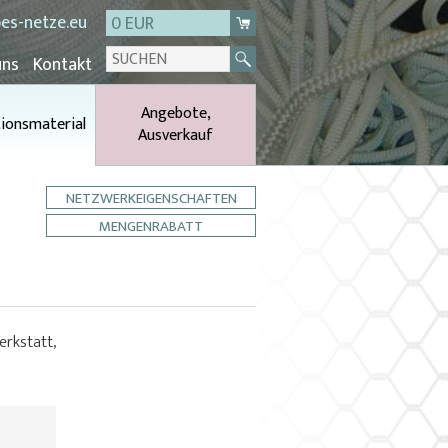
es-netze.eu
0 EUR
uns
Kontakt
Angebote,
tionsmaterial
Ausverkauf
NETZWERKEIGENSCHAFTEN
MENGENRABATT
rkstatt,