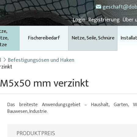
geschaft@dob
Login
Registrierung
Über 
tze,
tze,
Fischereibedarf
Netze, Seile, Schnüre
Installa
tze
l
Befestigungsösen und Haken
zinkt
 M5x50 mm verzinkt
Das breiteste Anwendungsgebiet – Haushalt, Garten, We
Bauwesen, Industrie.
PRODUKTPREIS