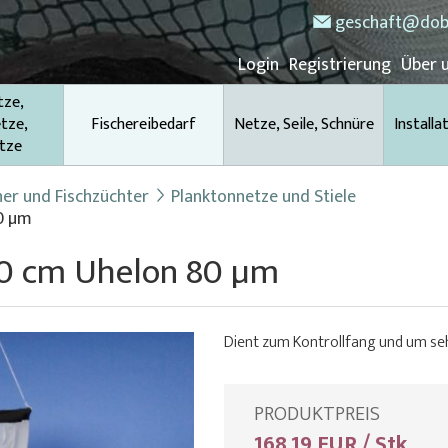
geschaft@dob
Login
Registrierung
Über 
tze,
tze,
Fischereibedarf
Netze, Seile, Schnüre
Installa
tze
her und Fischzüchter
Planktonnetze und Stiele
0 µm
40 cm Uhelon 80 µm
Dient zum Kontrollfang und um seh
PRODUKTPREIS
168,19 EUR / Stk