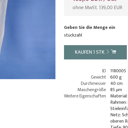
ohne MwSt. 139,00 EUR
Geben Sie die Menge ein
stückzahl
KAUFEN
1
STK
ID
1180005
Gewicht
600 g
Durchmesser
40 cm
Maschengröße
85 µm
Weitere Eigenschaften
Material
Rahmen: 
Stielein
Netz: Sc
oberen R
Tiefe: 90