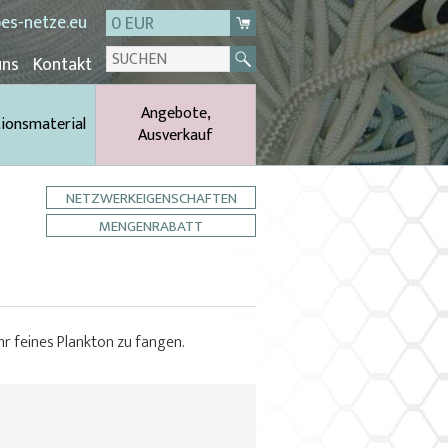
es-netze.eu
0 EUR
uns
Kontakt
Angebote,
tionsmaterial
Ausverkauf
NETZWERKEIGENSCHAFTEN
MENGENRABATT
r feines Plankton zu fangen.