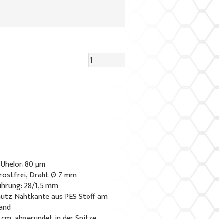
: Uhelon 80 µm
rostfrei, Draht Ø 7 mm
führung: 28/1,5 mm
hutz Nahtkante aus PES Stoff am
and
 cm, abgerundet in der Spitze