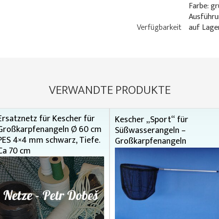
Farbe: g
Ausführu
Verfügbarkeit
auf Lage
VERWANDTE PRODUKTE
Ersatznetz für Kescher für
Kescher „Sport“ für
Großkarpfenangeln Ø 60 cm
Süßwasserangeln –
PES 4×4 mm schwarz, Tiefe.
Großkarpfenangeln
Ca 70 cm