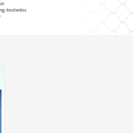
rün
ng: knotenlos
r