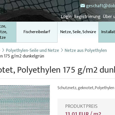
geschaft@dob
Login
Registrierung
Über 
tze,
tze,
Fischereibedarf
Netze, Seile, Schnüre
Installa
tze
e
Polyethylen-Seile und Netze
Netze aus Polyethylen
len 175 g/m2 dunkelgrün
otet, Polyethylen 175 g/m2 dun
Schutznetz, geknotet, Polyethylen
PRODUKTPREIS
13,01 EUR / m2