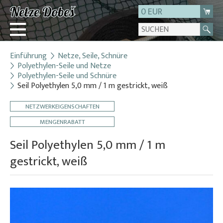
0 EUR
Einführung
Netze, Seile, Schnüre
Login
Polyethylen-Seile und Netze
Polyethylen-Seile und Schnüre
Registrierung
Seil Polyethylen 5,0 mm / 1 m gestrickt, weiß
Über uns
NETZWERKEIGENSCHAFTEN
Kontakt
MENGENRABATT
Seil Polyethylen 5,0 mm / 1 m
gestrickt, weiß