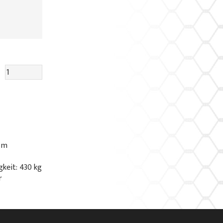
/ m
gkeit: 430 kg
r