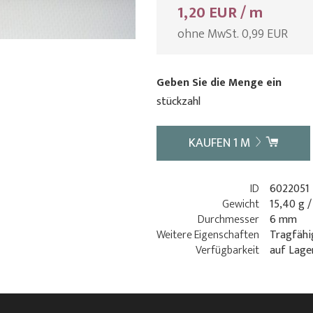
1,20 EUR / m
ohne MwSt. 0,99 EUR
Geben Sie die Menge ein
stückzahl
KAUFEN
1
M
ID
6022051
Gewicht
15,40 g 
Durchmesser
6 mm
Weitere Eigenschaften
Tragfähi
Verfügbarkeit
auf Lage