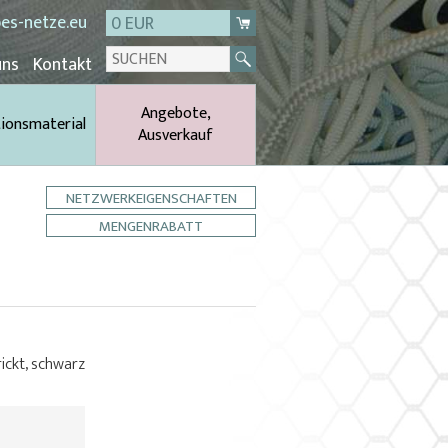
es-netze.eu
0 EUR
uns
Kontakt
Angebote,
tionsmaterial
Ausverkauf
NETZWERKEIGENSCHAFTEN
MENGENRABATT
rickt, schwarz