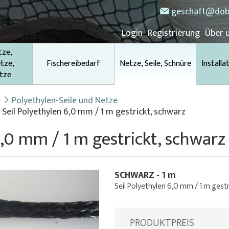
geschaft@dob
Login
Registrierung
Über 
tze,
tze,
Fischereibedarf
Netze, Seile, Schnüre
Installa
tze
e
Polyethylen-Seile und Netze
Seil Polyethylen 6,0 mm / 1 m gestrickt, schwarz
6,0 mm / 1 m gestrickt, schwarz
SCHWARZ - 1 m
Seil Polyethylen 6,0 mm / 1 m gest
PRODUKTPREIS