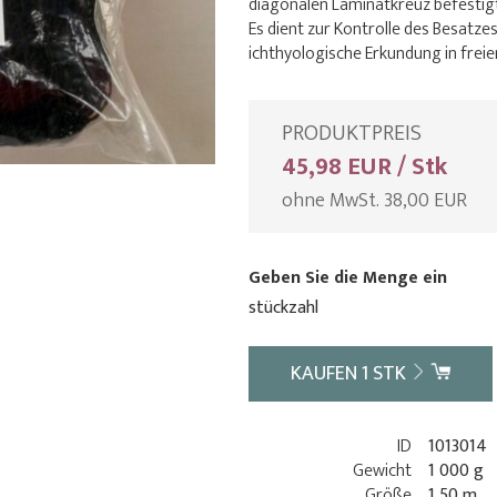
diagonalen Laminatkreuz befestigt 
Es dient zur Kontrolle des Besatzes
ichthyologische Erkundung in frei
PRODUKTPREIS
45,98 EUR / Stk
ohne MwSt. 38,00 EUR
Geben Sie die Menge ein
stückzahl
KAUFEN
1
STK
ID
1013014
Gewicht
1 000 g
Größe
1,50 m