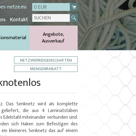
es-netze.eu
0 EUR
uns
Kontakt
Angebote,
tionsmaterial
Ausverkauf
NETZWERKEIGENSCHAFTEN
MENGENRABATT
knotenlos
z. Das Senknetz wird als komplette
geliefert, die aus 4 Laminatstäben
s Edelstahl miteinander verbunden sind.
nden sich Haken zum Befestigen des
 ein kleineres Senknetz das auf einem