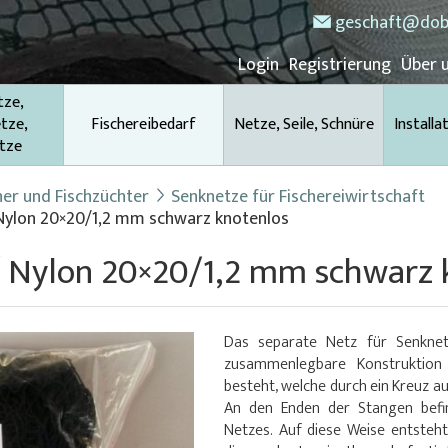
geschaft@dob
Login
Registrierung
Über 
tze,
tze,
Fischereibedarf
Netze, Seile, Schnüre
Installa
tze
her und Fischzüchter
Senknetze für Fischereiwirtschaft
 Nylon 20×20/1,2 mm schwarz knotenlos
/ Nylon 20×20/1,2 mm schwarz 
Das separate Netz für Senknet
zusammenlegbare Konstruktion 
besteht, welche durch ein Kreuz au
An den Enden der Stangen befi
Netzes. Auf diese Weise entsteht