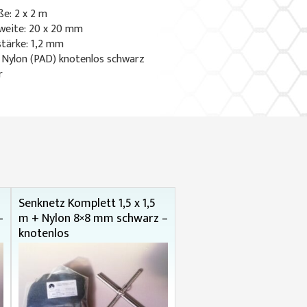
e: 2 x 2 m
eite: 20 x 20 mm
stärke: 1,2 mm
: Nylon (PAD) knotenlos schwarz
r
Senknetz Komplett 1,5 x 1,5
–
m + Nylon 8×8 mm schwarz –
knotenlos