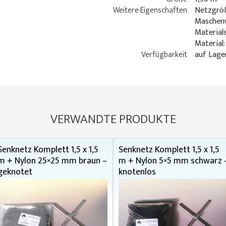
Weitere Eigenschaften
Netzgröß
Maschenw
Material
Material
Verfügbarkeit
auf Lage
VERWANDTE PRODUKTE
Senknetz Komplett 1,5 x 1,5
Senknetz Komplett 1,5 x 1,5
m + Nylon 25×25 mm braun –
m + Nylon 5×5 mm schwarz 
geknotet
knotenlos