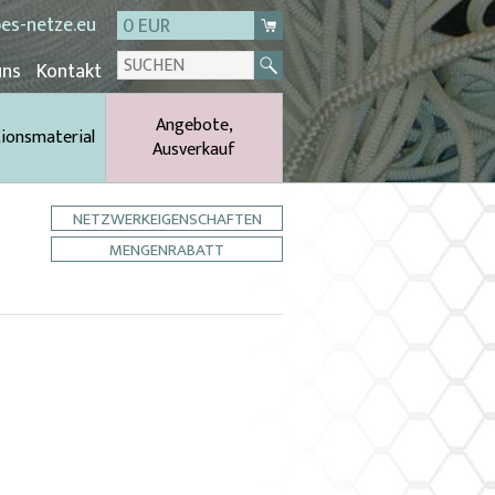
es-netze.eu
0 EUR
uns
Kontakt
Angebote,
tionsmaterial
Ausverkauf
NETZWERKEIGENSCHAFTEN
MENGENRABATT