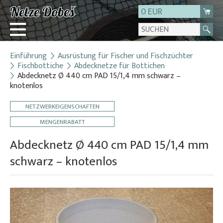
0 EUR
Einführung
Ausrüstung für Fischer und Fischzüchter
Login
Fischbottiche
Abdecknetze für Bottichen
Abdecknetz Ø 440 cm PAD 15/1,4 mm schwarz –
Registrierung
knotenlos
Über uns
NETZWERKEIGENSCHAFTEN
Kontakt
MENGENRABATT
Abdecknetz Ø 440 cm PAD 15/1,4 mm
schwarz – knotenlos