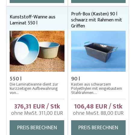
Bottiche aus Laminate
Bottiche aus Polyäthylen
Profi-Box (Kasten) 90 l
Kunststoff-Wanne aus
Eimer – Kübel, Wannen
schwarz mit Rahmen mit
Laminat 550 l
Griffen
Fischerbekleidung
Fischtragen, Transportärmel
Fischwaage
Kescher rund, eckig
Kescherstiele
550 l
90 l
Planktonnetze und Stiele
Die Laminatwanne dient zur
Kasten aus schwarzem
kurzzeitigen Aufbewahrung
Polyethylen mit eingebautem
Senknetze für Fischereiwirtschaft
von...
Stahlrahmen....
Schleppnetze
376,31 EUR / Stk
106,48 EUR / Stk
ohne MwSt. 311,00 EUR
ohne MwSt. 88,00 EUR
Sortierwanne für Karpfen
Unterbodennetz
PREIS BERECHNEN
PREIS BERECHNEN