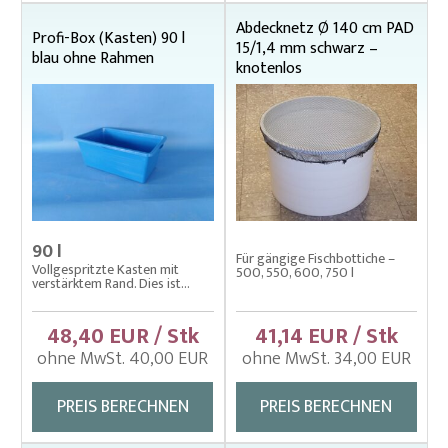
Abdecknetz Ø 140 cm PAD
Profi-Box (Kasten) 90 l
15/1,4 mm schwarz –
blau ohne Rahmen
knotenlos
90 l
Für gängige Fischbottiche –
Vollgespritzte Kasten mit
500, 550, 600, 750 l
verstärktem Rand. Dies ist...
48,40 EUR / Stk
41,14 EUR / Stk
ohne MwSt. 40,00 EUR
ohne MwSt. 34,00 EUR
PREIS BERECHNEN
PREIS BERECHNEN