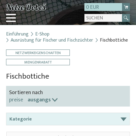
0 EUR
Einführung
E-Shop
Login
Ausrüstung für Fischer und Fischzüchter
Fischbottiche
Registrierung
NETZWERKEIGENSCHAFTEN
Über uns
MENGENRABATT
Kontakt
Fischbottiche
Sortieren nach
preise
ausgangs
Kategorie
Abdecknetze für Bottichen und Becken