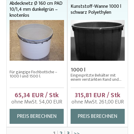
Abdecknetz Ø 160 cm PAD
Kunststoff-Wanne 1000 l
10/1,4 mm dunkelgrün –
schwarz Polyethylen
knotenlos
1000 l
Für gängige Fischbottiche –
Eingespritzte Behälter mit
1000 l und 1500 l.
einem verstärkten Rand und...
65,34 EUR / Stk
315,81 EUR / Stk
ohne MwSt. 54,00 EUR
ohne MwSt. 261,00 EUR
PREIS BERECHNEN
PREIS BERECHNEN
1
2
3
>>