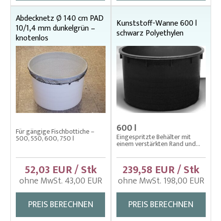
Wadennetze – Ringwadennetze
Wadennetze – Spezielle verstärkt
Abdecknetz Ø 140 cm PAD
Kunststoff-Wanne 600 l
10/1,4 mm dunkelgrün –
schwarz Polyethylen
Wadennetze (Kanalzugnetze)
knotenlos
Wurfnetze
Zugnetze
Zugnetze – Spezielle Kontrolle
600 l
Für gängige Fischbottiche –
Eingespritzte Behälter mit
500, 550, 600, 750 l
einem verstärkten Rand und...
52,03 EUR / Stk
239,58 EUR / Stk
ohne MwSt. 43,00 EUR
ohne MwSt. 198,00 EUR
PREIS BERECHNEN
PREIS BERECHNEN