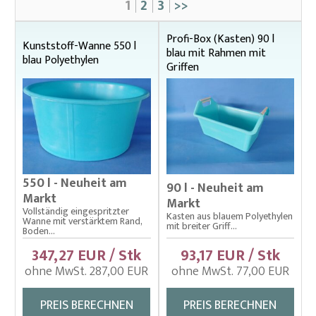
1
2
3
>>
Abdecknetze für Fischbehälter, Teiche und Käfigzucht
Absperrnetze
Profi-Box (Kasten) 90 l
Kunststoff-Wanne 550 l
blau mit Rahmen mit
Brutsortierer
blau Polyethylen
Griffen
Einhängenetze – Decknetze für Einhängenetze
Einhängenetze – Schwimmender Aufzuchtkäfig
Einhängenetze aus Uhelon – Hälterungsnetz
Einhängenetze aus Uhelon – Schwimmendes
Hälterungsnetz
550 l - Neuheit am
90 l - Neuheit am
Einhängenetze im Kastenformat
Markt
Markt
Vollständig eingespritzter
Kasten aus blauem Polyethylen
Einhängenetze mit doppeltem schwimmenden
Wanne mit verstärktem Rand,
mit breiter Griff...
Boden...
Rahmen
347,27 EUR / Stk
93,17 EUR / Stk
Einhängenetze mit einfachem schwimenden Rahmen
ohne MwSt. 287,00 EUR
ohne MwSt. 77,00 EUR
Fischbottiche
PREIS BERECHNEN
PREIS BERECHNEN
Abdecknetze für Bottichen