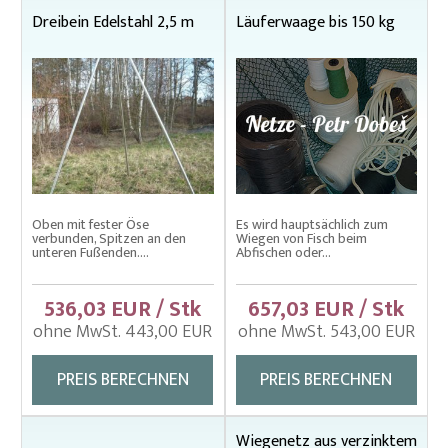
Dreibein Edelstahl 2,5 m
Läuferwaage bis 150 kg
Fischtragen, Transportärmel
Fischwaage
Kescher rund, eckig
Kescherstiele
Planktonnetze und Stiele
Senknetze für Fischereiwirtschaft
Oben mit fester Öse
Es wird hauptsächlich zum
Schleppnetze
verbunden, Spitzen an den
Wiegen von Fisch beim
unteren Fußenden....
Abfischen oder...
Sortierwanne für Karpfen
536,03 EUR / Stk
657,03 EUR / Stk
Unterbodennetz
ohne MwSt. 443,00 EUR
ohne MwSt. 543,00 EUR
Wadennetze – Ringwadennetze
PREIS BERECHNEN
PREIS BERECHNEN
Wadennetze – Spezielle verstärkt
Wadennetze (Kanalzugnetze)
Wiegenetz aus verzinktem