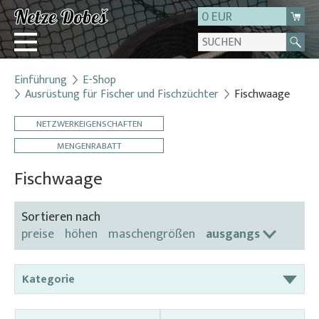
0 EUR
Einführung
E-Shop
Login
Ausrüstung für Fischer und Fischzüchter
Fischwaage
Registrierung
NETZWERKEIGENSCHAFTEN
Über uns
MENGENRABATT
Kontakt
Fischwaage
Sortieren nach
preise
höhen
maschengrößen
ausgangs
Kategorie
Abdecknetze für Bottichen und Becken