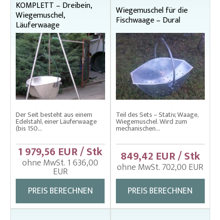
KOMPLETT – Dreibein,
Abdecknetze für Fischbehälter, Teiche und Käfigzucht
Wiegemuschel für die
Wiegemuschel,
Fischwaage – Dural
Absperrnetze
Läuferwaage
Brutsortierer
Einhängenetze – Decknetze für Einhängenetze
Einhängenetze – Schwimmender Aufzuchtkäfig
Einhängenetze aus Uhelon – Hälterungsnetz
Einhängenetze aus Uhelon – Schwimmendes
Der Seit besteht aus einem
Teil des Sets – Stativ, Waage,
Hälterungsnetz
Edelstahl, einer Läuferwaage
Wiegemuschel. Wird zum
(bis 150...
mechanischen...
Einhängenetze im Kastenformat
1 979,56 EUR / Stk
849,42 EUR / Stk
Einhängenetze mit doppeltem schwimmenden
ohne MwSt. 1 636,00
Rahmen
ohne MwSt. 702,00 EUR
EUR
Einhängenetze mit einfachem schwimenden Rahmen
PREIS BERECHNEN
PREIS BERECHNEN
Fischbottiche
Fischerbekleidung