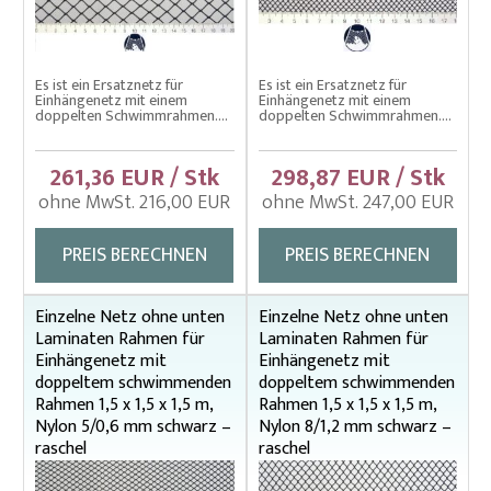
Wadennetze – Ringwadennetze
Wadennetze – Spezielle verstärkt
Wadennetze (Kanalzugnetze)
Es ist ein Ersatznetz für
Es ist ein Ersatznetz für
Einhängenetz mit einem
Einhängenetz mit einem
Wurfnetze
doppelten Schwimmrahmen....
doppelten Schwimmrahmen....
Zugnetze
261,36 EUR / Stk
298,87 EUR / Stk
Zugnetze – Spezielle Kontrolle
ohne MwSt. 216,00 EUR
ohne MwSt. 247,00 EUR
PREIS BERECHNEN
PREIS BERECHNEN
Einzelne Netz ohne unten
Einzelne Netz ohne unten
Laminaten Rahmen für
Laminaten Rahmen für
Einhängenetz mit
Einhängenetz mit
doppeltem schwimmenden
doppeltem schwimmenden
Rahmen 1,5 x 1,5 x 1,5 m,
Rahmen 1,5 x 1,5 x 1,5 m,
Nylon 5/0,6 mm schwarz –
Nylon 8/1,2 mm schwarz –
raschel
raschel