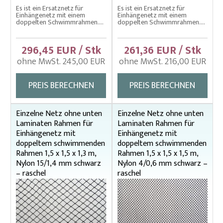
Es ist ein Ersatznetz für
Es ist ein Ersatznetz für
Einhängenetze mit einfachem schwimenden Rahmen
Einhängenetz mit einem
Einhängenetz mit einem
doppelten Schwimmrahmen....
doppelten Schwimmrahmen....
Fischbottiche
296,45 EUR / Stk
261,36 EUR / Stk
Fischerbekleidung
ohne MwSt. 245,00 EUR
ohne MwSt. 216,00 EUR
Fischtragen, Transportärmel
Fischwaage
PREIS BERECHNEN
PREIS BERECHNEN
Kescher rund, eckig
Einzelne Netz ohne unten
Einzelne Netz ohne unten
Kescherstiele
Laminaten Rahmen für
Laminaten Rahmen für
Einhängenetz mit
Einhängenetz mit
Planktonnetze und Stiele
doppeltem schwimmenden
doppeltem schwimmenden
Senknetze für Fischereiwirtschaft
Rahmen 1,5 x 1,5 x 1,3 m,
Rahmen 1,5 x 1,5 x 1,5 m,
Nylon 15/1,4 mm schwarz
Nylon 4/0,6 mm schwarz –
Schleppnetze
– raschel
raschel
Sortierwanne für Karpfen
Unterbodennetz