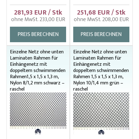
100 x 100 cm
281,93 EUR / Stk
251,68 EUR / Stk
125 x 125 cm
ohne MwSt. 233,00 EUR
ohne MwSt. 208,00 EUR
150 x 150 cm
180 x 180 cm
PREIS BERECHNEN
PREIS BERECHNEN
240 x 240 cm
75 x 75 cm
Einzelne Netz ohne unten
Einzelne Netz ohne unten
Einzelne Netz MIT unten Laminaten Rahmen für
Laminaten Rahmen für
Laminaten Rahmen für
Einhängenetz mit doppeltem schwimmenden
Einhängenetz mit
Einhängenetz mit
Rahmen
doppeltem schwimmenden
doppeltem schwimmenden
Einzelne Netz OHNE unten Laminaten Rahmen für
Rahmen1,5 x 1,5 x 1,3 m,
Rahmen 1,5 x 1,5 x 1,3 m,
Einhängenetz mit doppeltem schwimmenden
Nylon 8/1,2 mm schwarz –
Nylon 10/1,4 mm grün –
Rahmen
raschel
raschel
100 x 100 cm
125 x 125 cm
150 x 150 cm
180 x 180 cm
240 x 240 cm
75 x 75 cm