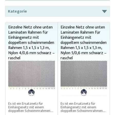
Kategorie
Abdecknetze für Bottichen und Becken
Einzelne Netz ohne unten
Einzelne Netz ohne unten
Abdecknetze für Fischbehälter, Teiche und Käfigzucht
Laminaten Rahmen für
Laminaten Rahmen für
Einhängenetz mit
Einhängenetz mit
Absperrnetze
doppeltem schwimmenden
doppeltem schwimmenden
Brutsortierer
Rahmen 1,5 x 1,5 x 1,3 m,
Rahmen 1,5 x 1,5 x 1,3 m,
Nylon 4/0,6 mm schwarz –
Nylon 5/0,6 mm schwarz –
Einhängenetze – Decknetze für Einhängenetze
raschel
raschel
Einhängenetze – Schwimmender Aufzuchtkäfig
Einhängenetze aus Uhelon – Hälterungsnetz
Einhängenetze aus Uhelon – Schwimmendes
Hälterungsnetz
Einhängenetze im Kastenformat
Es ist ein Ersatznetz für
Es ist ein Ersatznetz für
Einhängenetze mit doppeltem schwimmenden
Einhängenetz mit einem
Einhängenetz mit einem
doppelten Schwimmrahmen....
doppelten Schwimmrahmen....
Rahmen