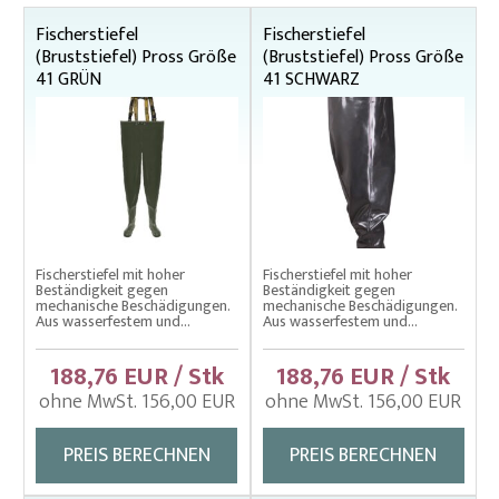
Fischerstiefel
Fischerstiefel
Abdecknetze für Fischbehälter, Teiche und Käfigzucht
(Bruststiefel) Pross Größe
(Bruststiefel) Pross Größe
Absperrnetze
41 GRÜN
41 SCHWARZ
Brutsortierer
Einhängenetze – Decknetze für Einhängenetze
Einhängenetze – Schwimmender Aufzuchtkäfig
Einhängenetze aus Uhelon – Hälterungsnetz
Einhängenetze aus Uhelon – Schwimmendes
Fischerstiefel mit hoher
Fischerstiefel mit hoher
Beständigkeit gegen
Beständigkeit gegen
Hälterungsnetz
mechanische Beschädigungen.
mechanische Beschädigungen.
Aus wasserfestem und...
Aus wasserfestem und...
Einhängenetze im Kastenformat
188,76 EUR / Stk
188,76 EUR / Stk
Einhängenetze mit doppeltem schwimmenden
Rahmen
ohne MwSt. 156,00 EUR
ohne MwSt. 156,00 EUR
Einhängenetze mit einfachem schwimenden Rahmen
PREIS BERECHNEN
PREIS BERECHNEN
Fischbottiche