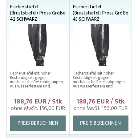
Fischerbekleidung
Fischerstiefel
Fischerstiefel
Arbeitsschürzen
(Bruststiefel) Pross Größe
(Bruststiefel) Pross Größe
42 SCHWARZ
43 SCHWARZ
Fischerhüte
Fischerstiefel
Fischerstiefel (Bruststiefel)
Handschuhe und Ärmel
Mäntel
Fischtragen, Transportärmel
Fischerstiefel mit hoher
Fischerstiefel mit hoher
Fischwaage
Beständigkeit gegen
Beständigkeit gegen
mechanische Beschädigungen.
mechanische Beschädigungen.
Kescher rund, eckig
Aus wasserfestem und...
Aus wasserfestem und...
Kescherstiele
188,76 EUR / Stk
188,76 EUR / Stk
Planktonnetze und Stiele
ohne MwSt. 156,00 EUR
ohne MwSt. 156,00 EUR
Senknetze für Fischereiwirtschaft
PREIS BERECHNEN
PREIS BERECHNEN
Schleppnetze