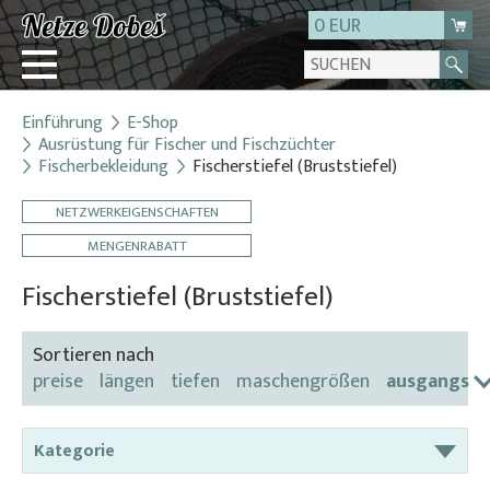
0 EUR
Einführung
E-Shop
Login
Ausrüstung für Fischer und Fischzüchter
Fischerbekleidung
Fischerstiefel (Bruststiefel)
Registrierung
Über uns
NETZWERKEIGENSCHAFTEN
Kontakt
MENGENRABATT
Fischerstiefel (Bruststiefel)
Sortieren nach
preise
längen
tiefen
maschengrößen
ausgangs
Kategorie
Abdecknetze für Bottichen und Becken