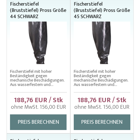
Sortierwanne für Karpfen
Fischerstiefel
Fischerstiefel
(Bruststiefel) Pross Größe
(Bruststiefel) Pross Größe
Unterbodennetz
44 SCHWARZ
45 SCHWARZ
Wadennetze – Ringwadennetze
Wadennetze – Spezielle verstärkt
Wadennetze (Kanalzugnetze)
Wurfnetze
Zugnetze
Fischerstiefel mit hoher
Fischerstiefel mit hoher
Beständigkeit gegen
Beständigkeit gegen
Zugnetze – Spezielle Kontrolle
mechanische Beschädigungen.
mechanische Beschädigungen.
Aus wasserfestem und...
Aus wasserfestem und...
188,76 EUR / Stk
188,76 EUR / Stk
ohne MwSt. 156,00 EUR
ohne MwSt. 156,00 EUR
PREIS BERECHNEN
PREIS BERECHNEN