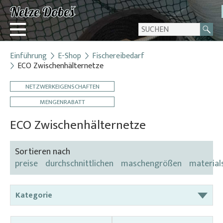
Einführung
E-Shop
Fischereibedarf
Login
ECO Zwischenhälternetze
Registrierung
NETZWERKEIGENSCHAFTEN
Über uns
MENGENRABATT
Kontakt
ECO Zwischenhälternetze
Sortieren nach
preise
durchschnittlichen
maschengrößen
material
Kategorie
ECO Zwischenhälternetze