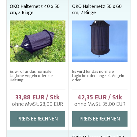
Fischkescher
ÖKO Halternetz 40 x 50
ÖKO Halternetz 50 x 60
cm, 2 Ringe
cm, 2 Ringe
Karpfensäcke
Senknetze
Wurfnetze für Köderfische
Es wird für das normale
Es wird für das normale
tägliche Angeln oder zur
tägliche oder langzeit Angeln
Haltung...
oder...
33,88 EUR / Stk
42,35 EUR / Stk
ohne MwSt. 28,00 EUR
ohne MwSt. 35,00 EUR
PREIS BERECHNEN
PREIS BERECHNEN