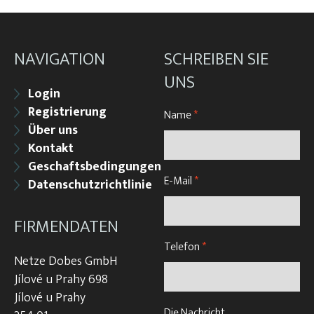
NAVIGATION
SCHREIBEN SIE
UNS
Login
Registrierung
Name
*
Über uns
Kontakt
Geschaftsbedingungen
E-Mail
*
Datenschutzrichtlinie
FIRMENDATEN
Telefon
*
Netze Dobes GmbH
Jílové u Prahy 698
Jílové u Prahy
Die Nachricht